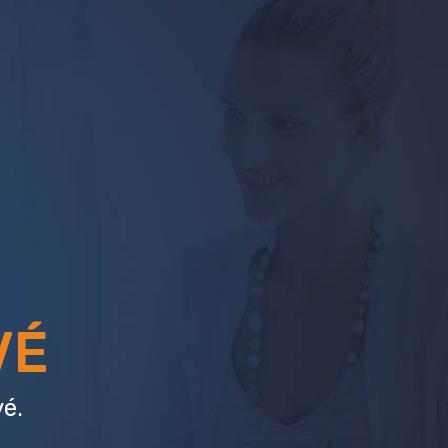
VÉ
é.