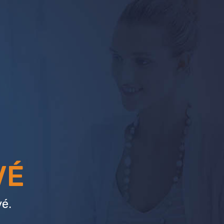
VÉ
é.